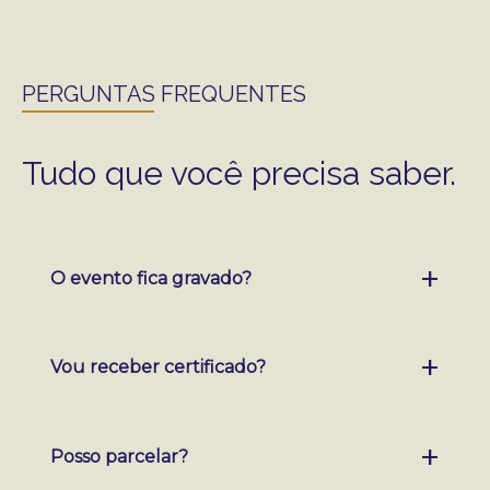
PERGUNTAS FREQUENTES
Tudo que você precisa saber.
O evento fica gravado?
Sim. Você terá acesso por 60 dias para rever
Vou receber certificado?
todo o conteúdo.
Sim. O certificado de 9 horas é emitido para
Posso parcelar?
todos os participantes.