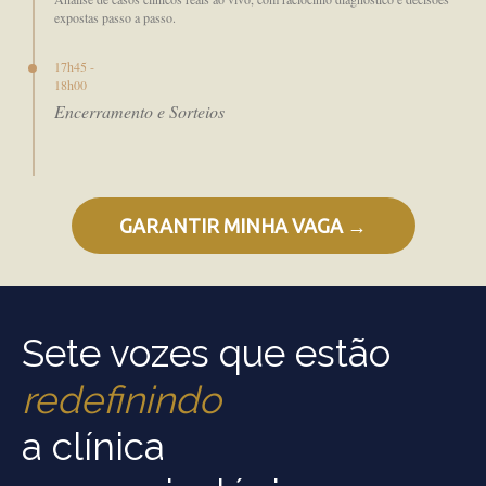
expostas passo a passo.
17h45 -
18h00
Encerramento e Sorteios
GARANTIR MINHA VAGA →
Sete vozes que estão
redefinindo
a clínica