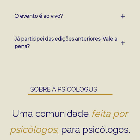
Depende das condições disponíveis no
O evento é ao vivo?
momento da inscrição. Consulte as opções
na página de pagamento.
Sim. Transmissão via Zoom com interação
Já participei das edições anteriores. Vale a
direta com os palestrantes durante as
pena?
sessões.
Sim. Cada edição tem programação e
palestrantes diferentes. O conteúdo do III
Simpósio é inédito.
SOBRE A PSICOLOGUS
Uma comunidade
feita por
psicólogos
,
para psicólogos.